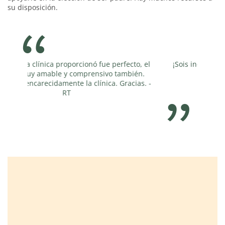
su disposición.
fecto, el
¡Sois increíbles! Gracias por todo. -RN
mbién.
racias. -