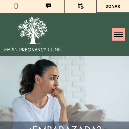
DONAR
Tog